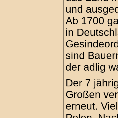
und ausged
Ab 1700 ga
in Deutsch
Gesindeord
sind Bauer
der adlig w
Der 7 jähri
Großen ver
erneut. Vie
Polen. Nac