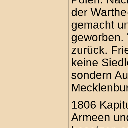
der Warthe
gemacht un
geworben. 
zurück. Fri
keine Sied
sondern Au
Mecklenbur
1806 Kapit
Armeen un