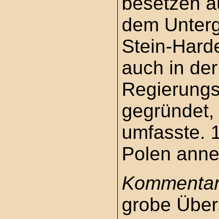
besetzen a
dem Unterg
Stein-Har
auch in de
Regierungs
gegründet,
umfasste. 
Polen annek
Kommentar
grobe Übers