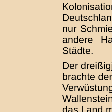
Kolonisa
Deutschlan
nur Schmie
andere Ha
Städte.
Der dreißig
brachte de
Verwüstung
Wallenstei
das Land m