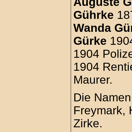
Auguste G
Gührke
187
Wanda Gü
Gürke
190
1904 Poliz
1904 Renti
Maurer.
Die Namen 
Freymark, 
Zirke.