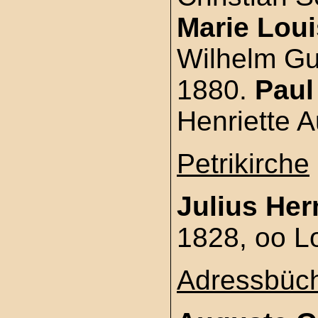
Marie Lou
Wilhelm Gu
1880.
Paul
Henriette A
Petrikirche
Julius He
1828, oo L
Adressbüc