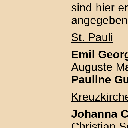
sind hier 
angegeben
St. Pauli
Emil Geor
Auguste Ma
Pauline G
Kreuzkirch
Johanna C
Christian 